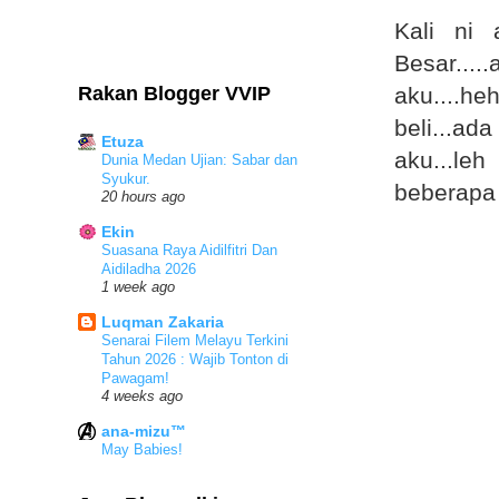
Kali ni
Besar....
Rakan Blogger VVIP
aku....h
beli...
Etuza
aku...le
Dunia Medan Ujian: Sabar dan
Syukur.
beberapa 
20 hours ago
Ekin
Suasana Raya Aidilfitri Dan
Aidiladha 2026
1 week ago
Luqman Zakaria
Senarai Filem Melayu Terkini
Tahun 2026 : Wajib Tonton di
Pawagam!
4 weeks ago
ana-mizu™
May Babies!
2 months ago