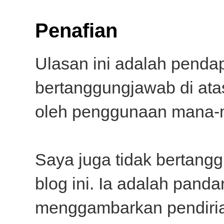
Kakz
Penafian
Buah
baru 
Dean
Ulasan ini adalah pendap
Repl
bertanggungjawab di ata
Replies
oleh penggunaan mana-ma
Dea
kir
sag
Saya juga tidak bertang
Reply
blog ini. Ia adalah pand
menggambarkan pendirian
Qase