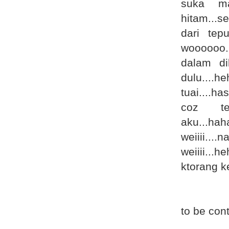
suka ma
Lokman !
9 years ago
hitam...s
Ahlam Miera Shafie
dari tep
Madinah and Vietnam Souvenirs
Giveaway by Nafas Baru
woooooo.
10 years ago
dalam d
NAZECK
dulu....
Homeopathic vaccine / Imunisasi
secara homeopathi.
tuai....h
10 years ago
coz te
JM BELOG
ARE YOU OK ?
aku...h
10 years ago
weiiii...
YanieYusuf
weiiii..
Restoran Ayam Kampung Tanjung
Malim
ktorang ke
10 years ago
Angel Love Soldier
Jadi Babysitter
10 years ago
to be cont
Ummi Amni~Haziq
Minggu kedua sekolah....