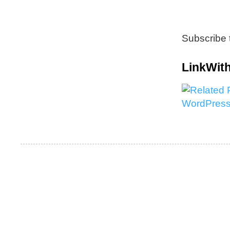
Reply
Subscribe 
Nasa
tak s
LinkWith
Repl
Replies
Dea
oo
ade
Scd
Put