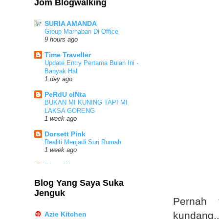
Farrah
Jom Blogwalking
Wordless Wednesday - Beratur
Ambil Bantuan
SURIA AMANDA
2 months ago
Group Marhaban Di Office
9 hours ago
Haziq
MISTERI RESTORAN HIJAU
Time Traveller
6 months ago
Update Entry Pertama Bulan Ini -
Banyak Hal
CXopportunities
1 day ago
Harmoni Berbuka Di Dusit
Princess Melaka Bufet Ramadan
PeRdU cINta
Istimewa 2026
BUKAN MI KUNING TAPI MI
6 months ago
LAKSA GORENG
1 week ago
SalbiahM
Pregnant at 40 - Pengalaman
Dorsett Pink
minum air gula
Realiti Menjadi Suri Rumah
1 year ago
1 week ago
Huda
Puan Wawa
Essential Travel Checklist: Must-
Alhamdulillah! Blog Vitamin Wawa
Have Items for Your Trip to China
Kini Mencecah 4.1 Juta View 🎉
Blog Yang Saya Suka
1 year ago
3 weeks ago
Jenguk
Nasa Mulia
Pernah 
sayidah napisah
W-W: Rumah Senibina Melayu
Tips Lulus Ujian JPJ 2026
kundang..
Azie Kitchen
3 years ago