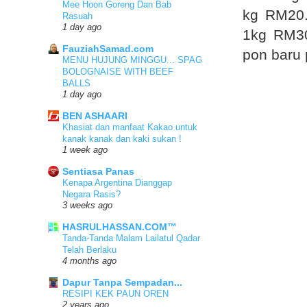
5 weeks ago
Mee Hoon Goreng Dan Bab
kg RM20.
Siti Yang Menaip
Rasuah
Kak Nieda
Salam Dari Tanah Suci
1 day ago
1kg RM30 
Nasi Lemak Burung Hantu ,
3 years ago
Penang
FauziahSamad.com
pon baru 
1 month ago
Tiga Lalat
MENU HUJUNG MINGGU... SPAG
NEW BLOG I AM
BOLOGNAISE WITH BEEF
Dunia Zumal
3 years ago
BALLS
Kisah aku dan dia
1 day ago
2 months ago
Suhailah Hamid
Idea Menu Sahur Sihat Cara Saya
BEN ASHAARI
izzeyda
3 years ago
Khasiat dan manfaat Kakao untuk
Perasmian Jambatan Pulau
kanak kanak dan kaki sukan !
Andaman
Scdha Sein
1 week ago
6 months ago
PAHANG - Genting Skyworlds
Theme Park
Sentiasa Panas
Nurfuzie.com
4 years ago
Kenapa Argentina Dianggap
Klinik Estetik Kuala Lumpur Untuk
Negara Rasis?
Masalah Rambut Gugur
Jari Manis
3 weeks ago
9 months ago
Trip ke Guangzhou Nov 2018 -
Guangzhou Cultural Park
HASRULHASSAN.COM™
Ms. Kejupenyet
6 years ago
Tanda-Tanda Malam Lailatul Qadar
Pengalaman Dua Minggu Pertama
Telah Berlaku
Bekerja
Bbwana
4 months ago
1 year ago
Kek Budget + jambangan coklat
mampu milik!!!
Dapur Tanpa Sempadan...
Suria Lekat Lekit
6 years ago
RESIPI KEK PAUN OREN
SAHABAT LAMA
2 years ago