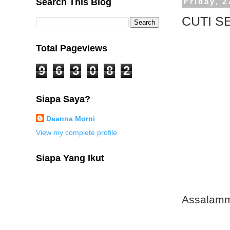
Search This Blog
Friday, 
CUTI S
Total Pageviews
9
6
3
0
8
2
Siapa Saya?
Deanna Morni
View my complete profile
Siapa Yang Ikut
Assalamm