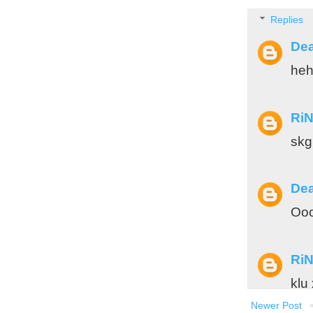
Replies
Dea
heh
Ri
skg
Dea
Ooo
Ri
klu
Newer Post