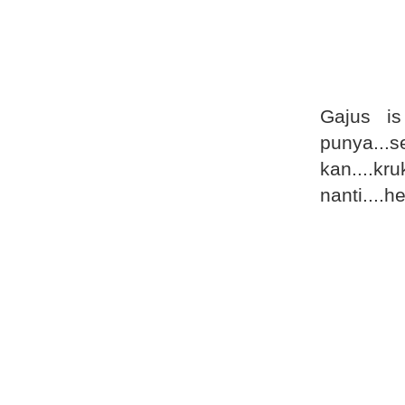
7 years ago
Norhaizam Mustaffa
Lazada 11.11 Blogger Contest: The
Biggest One Day Sale!
7 years ago
Gajus is
me suzie.LAWA.ti.
TRIP ANEH2 INI KALI : FROM
punya...s
BANGKOK TO KANCHANABURI
7 years ago
kan....k
Mummydearie
nanti....
Scrabble & Scammer
8 years ago
Bunda
Salam Aidil Fitri 2018/1439
8 years ago
Ibunoey
TIPS PERUT BUNCIT MENJADI
LANGSING
8 years ago
Zie Has
Selamat Tahun Baru 2018