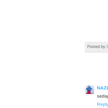
10 years ago
saya nur anis
Jalan-jalan tengok rumah contoh -
M Residence Rawang
10 years ago
AfidahAzmi88
Nasihat Orang Tua
10 years ago
Jue Bard
Posted by
33 Kebaikan dan Manfaat ESP
10 years ago
Fariza Rahman
Getting Back On Track
11 years ago
65 C
miss zinziemeewah
#Misi12HariMencariCinta - Day 8
(25 September 2014)
NAZL
11 years ago
White Barley
sedap
Repl